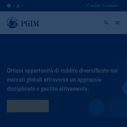
Carriere
Contatti
IT
Consulente
/
Finanziario
IT
/
Intermediario
Accedi al potenziale del credito privato globale
Ottieni opportunità di reddito diversificate nei
mercati globali attraverso un approccio
disciplinato e gestito attivamente.
Scopri il fondo