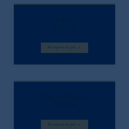
Azioni
$242B
Per saperne di più
Mercati Privati
$382B
Per saperne di più