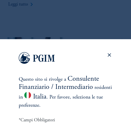
keyboard_arrow_right
Leggi tutto
Consulente
Questo sito si rivolge a
Finanziario / Intermediario
residenti
Italia
in
. Per favore, seleziona le tue
preferenze.
Weekly View from the Desk
3 agosto 2026
*Campi Obbligatori
PGIM Fixed Income condivide le sue opinioni settimanali e le
prospettive per i mercati del reddito fisso.