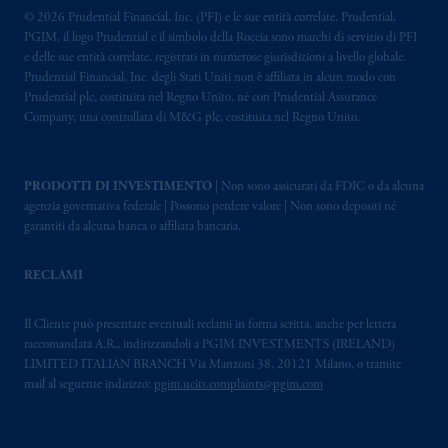
© 2026 Prudential Financial, Inc. (PFI) e le sue entità correlate. Prudential,
PGIM, il logo Prudential e il simbolo della Roccia sono marchi di servizio di PFI
e delle sue entità correlate, registrati in numerose giurisdizioni a livello globale.
Prudential Financial, Inc. degli Stati Uniti non è affiliata in alcun modo con
Prudential plc, costituita nel Regno Unito, né con Prudential Assurance
Company, una controllata di M&G plc, costituita nel Regno Unito.
PRODOTTI DI INVESTIMENTO
| Non sono assicurati da FDIC o da alcuna
agenzia governativa federale | Possono perdere valore | Non sono depositi né
garantiti da alcuna banca o affiliata bancaria.
RECLAMI
Il Cliente può presentare eventuali reclami in forma scritta, anche per lettera
raccomandata A.R., indirizzandoli a PGIM INVESTMENTS (IRELAND)
LIMITED ITALIAN BRANCH Via Manzoni 38, 20121 Milano, o tramite
mail al seguente indirizzo:
pgim.ucits.complaints@pgim.com