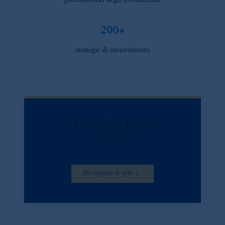
professionisti degli investimenti
200+
strategie di investimento
Reddito fisso
$922B
Per saperne di più