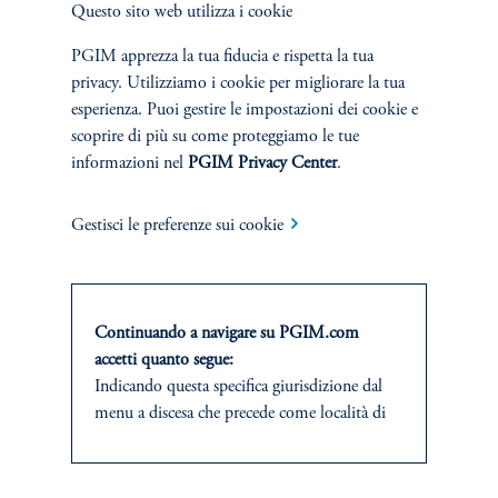
Questo sito web utilizza i cookie
keyboard_arrow_right
Leggi tutto
PGIM apprezza la tua fiducia e rispetta la tua
privacy. Utilizziamo i cookie per migliorare la tua
esperienza. Puoi gestire le impostazioni dei cookie e
scoprire di più su come proteggiamo le tue
informazioni nel
PGIM Privacy Center
.
Gestisci le preferenze sui cookie
Continuando a navigare su PGIM.com
accetti quanto segue:
CLO senza copertura
Indicando questa specifica giurisdizione dal
menu a discesa che precede come località di
30 luglio 2026
Mentre prosegue la dispersione nelle tranche mezzanine dei
residenza e cliccando su “Accetta e procedi”,
CLO, il mercato sta individuando i fattori principali che
l’utente dichiara e garantisce che la sua
determinano se i portafogli mantengono il proprio valore o
residenza si trova in quella giurisdizione o che