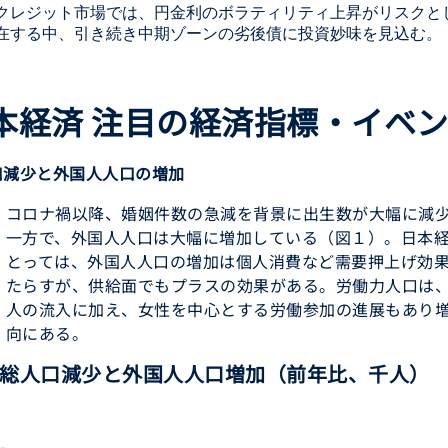
クレジット市場では、円金利のボラティリティ上昇がリスクと
在する中、引き続き中期ゾーンの劣後債に投資妙味を見込む。
本経済 注目の経済指標・イベ
口減少と外国人人口の増加
コロナ禍以降、婚姻件数の急減を背景に出生数が大幅に減
一方で、外国人人口は大幅に増加している（図１）。日本
とっては、外国人人口の増加は個人消費など需要押上げ効
たらすが、供給面でもプラスの効果がある。労働力人口は
人の流入に加え、女性を中心とする労働参加の進展もあり
向にある。
 総人口減少と外国人人口増加（前年比、千人）