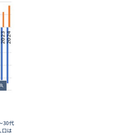
oom_in
～30代
人口は