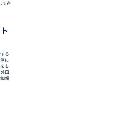
して存
ント
少する
経済に
果をも
、外国
増加傾