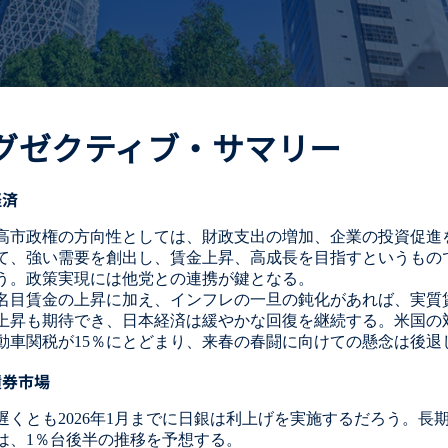
グゼクティブ・サマリー
経済
高市政権の方向性としては、財政支出の増加、企業の投資促進
て、強い需要を創出し、賃金上昇、高成長を目指すというもの
う。政策実現には他党との連携が鍵となる。
名目賃金の上昇に加え、インフレの一旦の鈍化があれば、実質
上昇も期待でき、日本経済は緩やかな回復を継続する。米国の
動車関税が15％にとどまり、来春の春闘に向けての懸念は後退
債券市場
遅くとも2026年1月までに日銀は利上げを実施するだろう。長
は、1％台後半の推移を予想する。