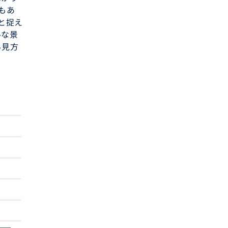
もあ
と捉え
ルな景
る見方
）