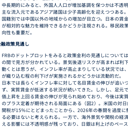
中長期的にみると、外国人人口が増加基調を保つかは不透
主な流入元であるアジア諸国は少子高齢化を迎えつつある
国籍別では中国以外の地域からの増加が目立つ。日本の賃
が相対的な魅力を維持できるかどうか注視される。移民政
向性も重要だ。
金融政策見通し
FRBのドットプロットをみると政策金利の見通しについて
の間で見方が分かれている。景気後退リスクが高まれば利
動くとは思うが、インフレ率が高止まりしている状況では
が織り込む程の利下げが実施されるかどうかは流動的だ。
日本では長らくインフレ率に対して名目賃金の伸びが追い
ず、実質賃金が低迷する状況が続いてきた。しかし、足元
価上昇を上回る賃金の伸びが見られ始めており、今後は実
のプラス定着が期待される局面にある（図2）。米国の対日
関税が15％にとどまったことから、2026年の春闘を過度に
る必要はないと考えられる。一方で、海外景気や関税の経
える影響には不透明感が残っており、日銀は利上げのペー