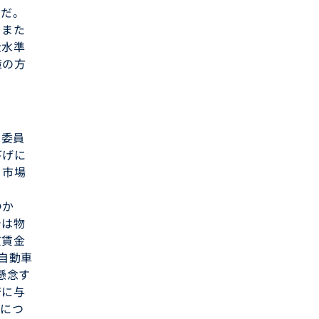
明だ。
。また
金水準
策の方
は委員
下げに
、市場
つか
では物
質賃金
自動車
懸念す
済に与
スにつ