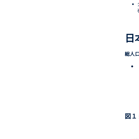
日
総人
図１