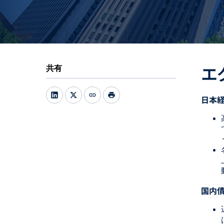
エ
共有
link
print
日本
国内