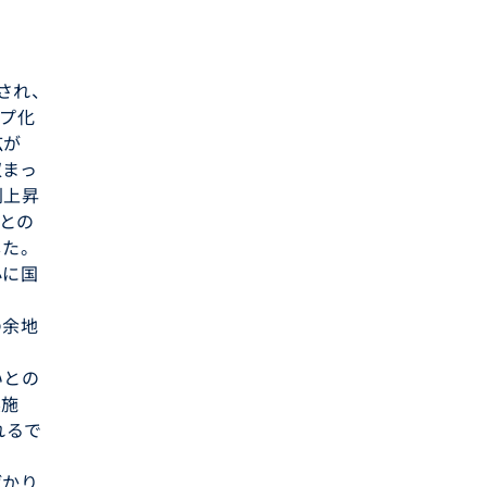
され、
プ化
広が
収まっ
利上昇
たとの
した。
心に国
の余地
いとの
実施
れるで
ばかり