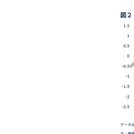
図２
データ出
注：帰