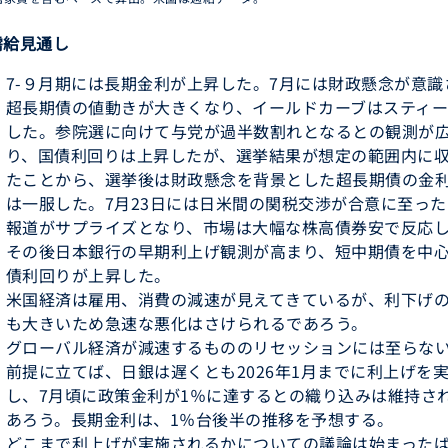
需給見通し
7-９月期には長期金利が上昇した。7月には財政懸念が意識
超長期債の値動きが大きくなり、イールドカーブはスティー
した。参院選に向けて与党が過半数割れとなるとの観測が
り、国債利回りは上昇したが、選挙結果が想定の範囲内に
たことから、選挙後は財政懸念を背景とした超長期債の金
は一服した。7月23日には日米間の関税交渉が合意に至っ
報道がサプライズとなり、市場は大幅な株高債券安で反応
その後日本銀行の早期利上げ観測が高まり、短中期債を中
債利回りが上昇した。
米国経済は雇用、消費の減速が見えてきているが、利下げ
も大きいため急速な悪化はさけられるであろう。
グローバル経済が減速するもののリセッションには至らな
前提に立てば、日銀は遅くとも2026年1月までに利上げを
し、7月頃に政策金利が1％に達するとの織り込みは維持さ
あろう。長期金利は、1％台後半の推移を予想する。
どこまで利上げが実施されるかについての議論は始まった