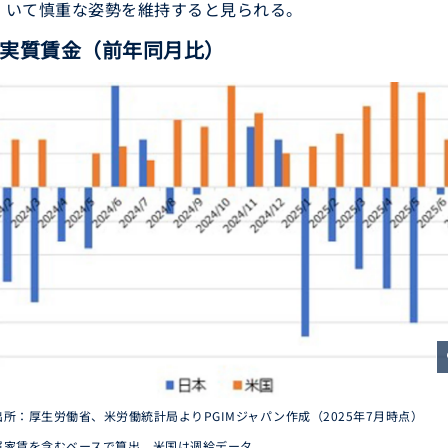
いて慎重な姿勢を維持すると見られる。
 実質賃金（前年同月比）
z
所：厚生労働省、米労働統計局よりPGIMジャパン作成（2025年7月時点）
属家賃を含むベースで算出。米国は週給データ。