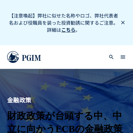
【注意喚起】弊社に似せた名称やロゴ、弊社代表者
名および役職員を装った投資勧誘に関するご注意。
詳細は
こちら
。
金融政策
財政政策が台頭する中、中
立に向かうECBの金融政策