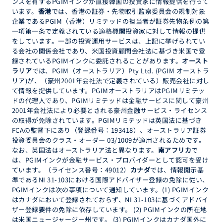
ンスを有するPGIMインクが直接韓国の投資家に情報提供を行って
います。
香港
では、香港の証券・先物取引監察委員会の規制対象
企業であるPGIM（香港）リミテッドの担当者が証券先物条例の第
一項第一条で定義されている適格機関投資家に対して情報の提供
をしています。一部の投資運用サービスは、上記に挙げられてい
る会社の関係会社であり、米国投資顧問会社法に基づき米国で登
録されているPGIMインクに委託されることがあります。
オースト
ラリア
では、PGIM（オーストラリア）Pty Ltd. (PGIM オーストラ
リア)が、（豪州2001年会社法で定義されている）販売会社に対し
て情報を提供しています。PGIMオーストラリアはPGIMリミテッ
ドの代理人であり、PGIMリミテッドは金融サービスに関して豪州
2001年会社法により必要とされる豪州金融サービス・ライセンス
の取得が免除されています。PGIMリミテッドは英国法に基づき
FCAの監督下にあり（登録番号：193418）、オーストラリア証券
投資委員会のクラス・オーダー 03/1009が適用されるためです。
なお、英国法はオーストラリア法と異なります。
南アフリカ
で
は、PGIMインクが金融サービス・プロバイダーとして認可を受け
ています。（ライセンス番号：49012）
カナダ
では、情報開示基
準であるNI 31-103における国際アドバイザー登録の免除に従い、
PGIMインクは次の事項について通知しています。(1) PGIMインク
はカナダにおいて登録されておらず、NI 31-103に基づくアドバイ
ザー登録要件の免除に依存しています。 (2) PGIMインクの所在地
は米国ニュージャージー州です。 (3) PGIMインクはカナダ国外に