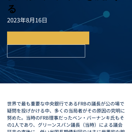
る
2023年8月16日
日本語レポートのダウンロード
英語レポートのダウンロード
世界で最も重要な中央銀行であるFRBの議長が公の場で
疑問を投げかける中、多くの当局者がその原因の究明に
努めた。当時のFRB理事だったベン・バーナンキ氏もそ
の1人であり、グリーンスパン議長（当時）による議会
証言の直後に、低い米国長期債利回りは主に世界的な貯