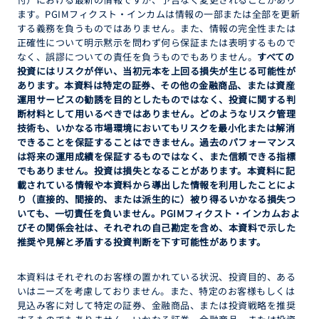
ます。PGIMフィクスト・インカムは情報の一部または全部を更新
する義務を負うものではありません。また、情報の完全性または
正確性について明示黙示を問わず何ら保証または表明するもので
なく、誤謬についての責任を負うものでもありません。
すべての
投資にはリスクが伴い、当初元本を上回る損失が生じる可能性が
あります。本資料は特定の証券、その他の金融商品、または資産
運用サービスの勧誘を目的としたものではなく、投資に関する判
断材料として用いるべきではありません。どのようなリスク管理
技術も、いかなる市場環境においてもリスクを最小化または解消
できることを保証することはできません。過去のパフォーマンス
は将来の運用成績を保証するものではなく、また信頼できる指標
でもありません。投資は損失となることがあります。本資料に記
載されている情報や本資料から導出した情報を利用したことによ
り（直接的、間接的、または派生的に）被り得るいかなる損失つ
いても、一切責任を負いません。PGIMフィクスト・インカムおよ
びその関係会社は、それぞれの自己勘定を含め、本資料で示した
推奨や見解と矛盾する投資判断を下す可能性があります。
本資料はそれぞれのお客様の置かれている状況、投資目的、ある
いはニーズを考慮しておりません。また、特定のお客様もしくは
見込み客に対して特定の証券、金融商品、または投資戦略を推奨