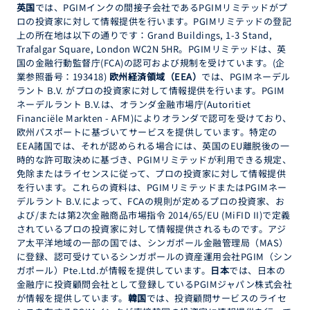
英国
では、PGIMインクの間接子会社であるPGIMリミテッドがプ
ロの投資家に対して情報提供を行います。PGIMリミテッドの登記
上の所在地は以下の通りです：Grand Buildings, 1-3 Stand,
Trafalgar Square, London WC2N 5HR。PGIMリミテッドは、英
国の金融行動監督庁(FCA)の認可および規制を受けています。(企
業参照番号：193418)
欧州経済領域（EEA）
では、PGIMネーデル
ラント B.V. がプロの投資家に対して情報提供を行います。PGIM
ネーデルラント B.V.は、オランダ金融市場庁(Autoritiet
Financiële Markten - AFM)によりオランダで認可を受けており、
欧州パスポートに基づいてサービスを提供しています。特定の
EEA諸国では、それが認められる場合には、英国のEU離脱後の一
時的な許可取決めに基づき、PGIMリミテッドが利用できる規定、
免除またはライセンスに従って、プロの投資家に対して情報提供
を行います。これらの資料は、PGIMリミテッドまたはPGIMネー
デルラント B.V.によって、FCAの規則が定めるプロの投資家、お
よび/または第2次金融商品市場指令 2014/65/EU (MiFID II)で定義
されているプロの投資家に対して情報提供されるものです。アジ
ア太平洋地域の一部の国では、シンガポール金融管理局（MAS）
に登録、認可受けているシンガポールの資産運用会社PGIM（シン
ガポール）Pte.Ltd.が情報を提供しています。
日本
では、日本の
金融庁に投資顧問会社として登録しているPGIMジャパン株式会社
が情報を提供しています。
韓国
では、投資顧問サービスのライセ