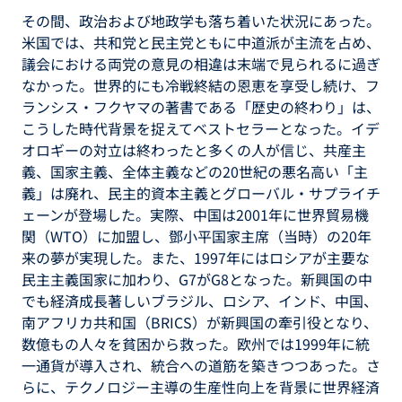
その間、政治および地政学も落ち着いた状況にあった。
米国では、共和党と民主党ともに中道派が主流を占め、
議会における両党の意見の相違は末端で見られるに過ぎ
なかった。世界的にも冷戦終結の恩恵を享受し続け、フ
ランシス・フクヤマの著書である「歴史の終わり」は、
こうした時代背景を捉えてベストセラーとなった。イデ
オロギーの対立は終わったと多くの人が信じ、共産主
義、国家主義、全体主義などの20世紀の悪名高い「主
義」は廃れ、民主的資本主義とグローバル・サプライチ
ェーンが登場した。実際、中国は2001年に世界貿易機
関（WTO）に加盟し、鄧小平国家主席（当時）の20年
来の夢が実現した。また、1997年にはロシアが主要な
民主主義国家に加わり、G7がG8となった。新興国の中
でも経済成長著しいブラジル、ロシア、インド、中国、
南アフリカ共和国（BRICS）が新興国の牽引役となり、
数億もの人々を貧困から救った。欧州では1999年に統
一通貨が導入され、統合への道筋を築きつつあった。さ
らに、テクノロジー主導の生産性向上を背景に世界経済