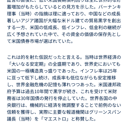
蓄増加がもたらしているとの見方を示した。バーナンキ
理事（当時）の指摘は理に適っており、中国などの成長
著しいアジア諸国が大幅な米ドル建ての貿易黒字を創出
する一方、米国の低成長、低インフレ、低金利の継続が
広く予想されていた中で、その資金の価値の保存先とし
て米国債券市場が選ばれていた。
これは的を射た仮説だったと言える。当時は世界経済の
「大いなる安定期」の全盛期であり、世界史においても
米国の一極構造真っ盛りであった。インフレ率は25年
に亘って低下し続け、成長率も低位ながらも安定推移
し、世界金融危機の記憶も薄れつつあった。米国連邦政
府予算は過去10年間で黒字が続き、これを受けて米財
務省は30年国債の発行を停止していた。世界各国の中
央銀行は、機械的に経済を微調整することで前例のない
信頼を獲得し、実際に主要な報道機関はグリーンスパン
議長（当時）を「マエストロ」と称賛した。