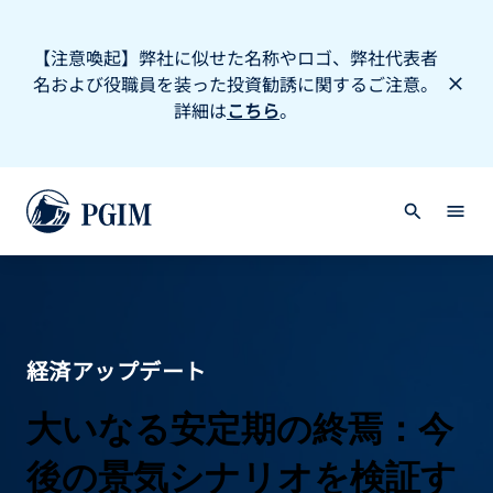
【注意喚起】弊社に似せた名称やロゴ、弊社代表者
名および役職員を装った投資勧誘に関するご注意。
詳細は
こちら
。
経済アップデート
大いなる安定期の終焉：今
後の景気シナリオを検証す