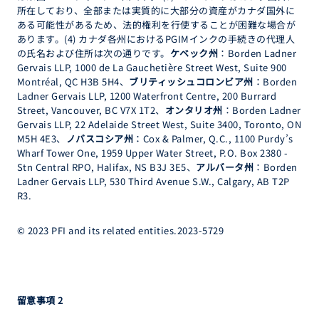
所在しており、全部または実質的に大部分の資産がカナダ国外に
ある可能性があるため、法的権利を行使することが困難な場合が
あります。(4) カナダ各州におけるPGIMインクの手続きの代理人
の氏名および住所は次の通りです。
ケベック州
：Borden Ladner
Gervais LLP, 1000 de La Gauchetière Street West, Suite 900
Montréal, QC H3B 5H4、
ブリティッシュコロンビア州
：Borden
Ladner Gervais LLP, 1200 Waterfront Centre, 200 Burrard
Street, Vancouver, BC V7X 1T2、
オンタリオ州
：Borden Ladner
Gervais LLP, 22 Adelaide Street West, Suite 3400, Toronto, ON
M5H 4E3、
ノバスコシア州
：Cox & Palmer, Q.C., 1100 Purdy’s
Wharf Tower One, 1959 Upper Water Street, P.O. Box 2380 -
Stn Central RPO, Halifax, NS B3J 3E5、
アルバータ州
：Borden
Ladner Gervais LLP, 530 Third Avenue S.W., Calgary, AB T2P
R3.
© 2023 PFI and its related entities.2023-5729
留意事項 2