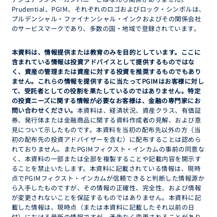
Prudential、PGIM、それぞれのロゴおよびロック・シンボルは、
プルデンシャル・ファイナンシャル・インクおよびその関係会社
のサービスマークであり、多数の国・地域で登録されています。
本資料は、情報提供または教育のみを目的としています。ここに
含まれている情報は投資アドバイスとして提供するものではな
く、資産の管理または資産に対する投資を推奨するものでもあり
ません。これらの情報を提供するに当たってPGIMはお客様に対し
て、受託者としての役割を果たしているのではありません。特定
の投資ニーズに関する情報が必要なお客様は、金融の専門家にお
問い合わせください。
本資料は、経済状況、資産クラス、有価証
券、発行体または金融商品に関する資料作成者の見解、および意
見について示したものです。本資料を当初の配布先以外の方（当
初の配布先の投資アドバイザーを含む）に配布することは認めら
れておりません。またPGIMフィクスト・インカムの事前の同意な
く、本資料の一部または全部を複製することや記載内容を開示す
ることを禁止いたします。本資料に記載されている情報は、現時
点でPGIMフィクスト・インカムが信頼できると判断した情報源か
ら入手したものですが、その情報の正確性、完全性、および情報
が変更されないことを保証するものではありません。本資料に記
載した情報は、現時点（または本資料に記載したそれ以前の日
付）における最新の情報ですが、予告なく変更されることがあり