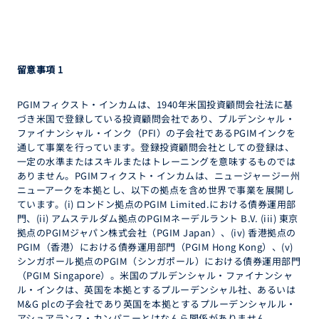
留意事項 1
PGIMフィクスト・インカムは、1940年米国投資顧問会社法に基
づき米国で登録している投資顧問会社であり、プルデンシャル・
ファイナンシャル・インク（PFI）の子会社であるPGIMインクを
通して事業を行っています。登録投資顧問会社としての登録は、
一定の水準またはスキルまたはトレーニングを意味するものでは
ありません。PGIMフィクスト・インカムは、ニュージャージー州
ニューアークを本拠とし、以下の拠点を含め世界で事業を展開し
ています。(i) ロンドン拠点のPGIM Limited.における債券運用部
門、(ii) アムステルダム拠点のPGIMネーデルラント B.V. (iii) 東京
拠点のPGIMジャパン株式会社（PGIM Japan）、(iv) 香港拠点の
PGIM（香港）における債券運用部門（PGIM Hong Kong）、(v)
シンガポール拠点のPGIM（シンガポール）における債券運用部門
（PGIM Singapore）。米国のプルデンシャル・ファイナンシャ
ル・インクは、英国を本拠とするプルーデンシャル社、あるいは
M&G plcの子会社であり英国を本拠とするプルーデンシャルル・
アシュアランス・カンパニーとはなんら関係がありません。