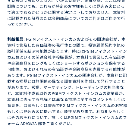
するものでもありません。いかなる証券、金融商品、または投資
戦略についても、これらが特定のお客様もしくは見込み客にとっ
て適切であるかどうかに関する決定は下しておりません。本資料
に記載された証券または金融商品についてのご判断はご自身で行
ってください。
利益相反
: PGIMフィクスト・インカムおよびその関連会社が、本
資料で言及した有価証券の発行体との間で、投資顧問契約や他の
取引関係を結ぶ可能性があります。時にはPGIMフィクスト・イン
カムおよびその関連会社や役職員が、本資料で言及した有価証券
や金融商品をロングもしくはショートするポジションを保有する
可能性、およびそれらの有価証券や金融商品を売買する可能性が
あります。PGIMフィクスト・インカムの関連会社が、本資料に記
載する推奨とは無関係の異なる調査資料を作成して発行すること
があります。営業、マーケティング、トレーディングの担当者な
ど、本資料作成者以外のPGIMフィクスト・インカムの従業員が、
本資料に表示する見解とは異なる市場に関するコメントもしくは
意見を、口頭もしくは書面でPGIMフィクスト・インカムのお客様
もしくは見込み客に提示する可能性があります。利益相反もしく
はそのおそれについて、詳しくはPGIMフィクスト・インカムのフ
ォーム ADV第2A 部をご覧ください。