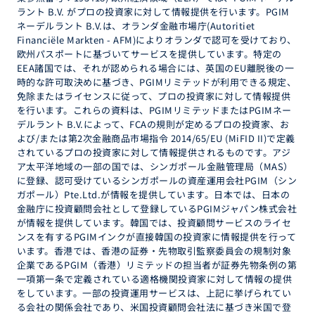
ラント B.V. がプロの投資家に対して情報提供を行います。PGIM
ネーデルラント B.V.は、オランダ金融市場庁(Autoritiet
Financiële Markten - AFM)によりオランダで認可を受けており、
欧州パスポートに基づいてサービスを提供しています。特定の
EEA諸国では、それが認められる場合には、英国のEU離脱後の一
時的な許可取決めに基づき、PGIMリミテッドが利用できる規定、
免除またはライセンスに従って、プロの投資家に対して情報提供
を行います。これらの資料は、PGIMリミテッドまたはPGIMネー
デルラント B.V.によって、FCAの規則が定めるプロの投資家、お
よび/または第2次金融商品市場指令 2014/65/EU (MiFID II)で定義
されているプロの投資家に対して情報提供されるものです。アジ
ア太平洋地域の一部の国では、シンガポール金融管理局（MAS）
に登録、認可受けているシンガポールの資産運用会社PGIM（シン
ガポール）Pte.Ltd.が情報を提供しています。日本では、日本の
金融庁に投資顧問会社として登録しているPGIMジャパン株式会社
が情報を提供しています。韓国では、投資顧問サービスのライセ
ンスを有するPGIMインクが直接韓国の投資家に情報提供を行って
います。香港では、香港の証券・先物取引監察委員会の規制対象
企業であるPGIM（香港）リミテッドの担当者が証券先物条例の第
一項第一条で定義されている適格機関投資家に対して情報の提供
をしています。一部の投資運用サービスは、上記に挙げられてい
る会社の関係会社であり、米国投資顧問会社法に基づき米国で登