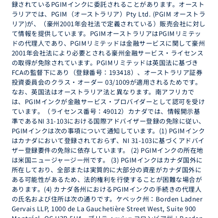
録されているPGIMインクに委託されることがあります。オースト
ラリアでは、PGIM（オーストラリア）Pty Ltd. (PGIM オーストラ
リア)が、（豪州2001年会社法で定義されている）販売会社に対し
て情報を提供しています。PGIMオーストラリアはPGIMリミテッ
ドの代理人であり、PGIMリミテッドは金融サービスに関して豪州
2001年会社法により必要とされる豪州金融サービス・ライセンス
の取得が免除されています。PGIMリミテッドは英国法に基づき
FCAの監督下にあり（登録番号：193418）、オーストラリア証券
投資委員会のクラス・オーダー 03/1009が適用されるためです。
なお、英国法はオーストラリア法と異なります。南アフリカで
は、PGIMインクが金融サービス・プロバイダーとして認可を受け
ています。（ライセンス番号：49012）カナダでは、情報開示基
準であるNI 31-103における国際アドバイザー登録の免除に従い、
PGIMインクは次の事項について通知しています。(1) PGIMインク
はカナダにおいて登録されておらず、NI 31-103に基づくアドバイ
ザー登録要件の免除に依存しています。 (2) PGIMインクの所在地
は米国ニュージャージー州です。 (3) PGIMインクはカナダ国外に
所在しており、全部または実質的に大部分の資産がカナダ国外に
ある可能性があるため、法的権利を行使することが困難な場合が
あります。(4) カナダ各州におけるPGIMインクの手続きの代理人
の氏名および住所は次の通りです。ケベック州：Borden Ladner
Gervais LLP, 1000 de La Gauchetière Street West, Suite 900