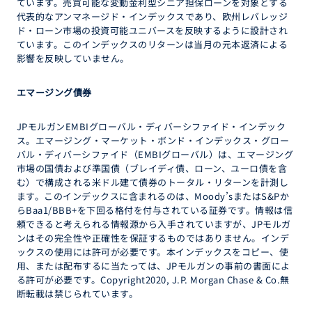
ています。売買可能な変動金利型シニア担保ローンを対象とする
代表的なアンマネージド・インデックスであり、欧州レバレッジ
ド・ローン市場の投資可能ユニバースを反映するように設計され
ています。このインデックスのリターンは当月の元本返済による
影響を反映していません。
エマージング債券
JPモルガンEMBIグローバル・ディバーシファイド・インデック
ス。エマージング・マーケット・ボンド・インデックス・グロー
バル・ディバーシファイド（EMBIグローバル）は、エマージング
市場の国債および準国債（ブレイディ債、ローン、ユーロ債を含
む）で構成される米ドル建て債券のトータル・リターンを計測し
ます。このインデックスに含まれるのは、Moody’sまたはS&Pか
らBaa1/BBB+を下回る格付を付与されている証券です。情報は信
頼できると考えられる情報源から入手されていますが、JPモルガ
ンはその完全性や正確性を保証するものではありません。インデ
ックスの使用には許可が必要です。本インデックスをコピー、使
用、または配布するに当たっては、JPモルガンの事前の書面によ
る許可が必要です。Copyright2020, J.P. Morgan Chase & Co.無
断転載は禁じられています。