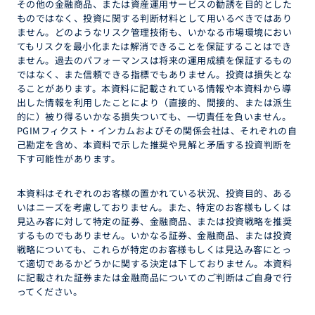
その他の金融商品、または資産運用サービスの勧誘を目的とした
ものではなく、投資に関する判断材料として用いるべきではあり
ません。どのようなリスク管理技術も、いかなる市場環境におい
てもリスクを最小化または解消できることを保証することはでき
ません。過去のパフォーマンスは将来の運用成績を保証するもの
ではなく、また信頼できる指標でもありません。投資は損失とな
ることがあります。本資料に記載されている情報や本資料から導
出した情報を利用したことにより（直接的、間接的、または派生
的に）被り得るいかなる損失ついても、一切責任を負いません。
PGIMフィクスト・インカムおよびその関係会社は、それぞれの自
己勘定を含め、本資料で示した推奨や見解と矛盾する投資判断を
下す可能性があります。
本資料はそれぞれのお客様の置かれている状況、投資目的、ある
いはニーズを考慮しておりません。また、特定のお客様もしくは
見込み客に対して特定の証券、金融商品、または投資戦略を推奨
するものでもありません。いかなる証券、金融商品、または投資
戦略についても、これらが特定のお客様もしくは見込み客にとっ
て適切であるかどうかに関する決定は下しておりません。本資料
に記載された証券または金融商品についてのご判断はご自身で行
ってください。