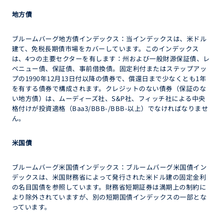
地方債
ブルームバーグ地方債インデックス：当インデックスは、米ドル
建て、免税長期債市場をカバーしています。このインデックス
は、4つの主要セクターを有します：州および一般財源保証債、レ
ベニュー債、保証債、事前借換債。固定利付またはステップアッ
プの1990年12月13日付以降の債券で、償還日まで少なくとも1年
を有する債券で構成されます。クレジットのない債券（保証のな
い地方債）は、ムーディーズ社、S&P社、フィッチ社による中央
格付けが投資適格（Baa3/BBB-/BBB-以上）でなければなりませ
ん。
米国債
ブルームバーグ米国債インデックス：ブルームバーグ米国債イン
デックスは、米国財務省によって発行された米ドル建の固定金利
の名目国債を参照しています。財務省短期証券は満期上の制約に
より除外されていますが、別の短期国債インデックスの一部とな
っています。