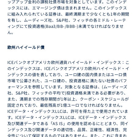
ップアップ金利の課税社債市場を対象としています。このインデ
ックスには、エマージング債は含まれません。このインデックス
に組み入れられている証券は、最終満期まで少なくとも1年の期間
を有し、ムーディーズ社、S&P社、フィッチの各ミドル・レーテ
ィングにて投資適格(Baa3/BB-/BBB-)未満でなければなりませ
ん。
欧州ハイイールド債
ICEバンクオブアメリカ欧州通貨ハイイールド・インデックス：こ
のインデックスは、ICEバンクオブアメリカ欧州ハイイールド・イ
ンデックスの値を表しており、ユーロ建の国内債またはユーロ債
市場で公募された、ユーロ建の、投資適格に満たない社債のパフ
ォーマンスを参照しています。対象となる証券は、(ムーディーズ
社、S&P社、フィッチの平均で)投資適格未満である必要があり、
また、満期までの残存期間が1年以上、クーポン・スケジュールが
固定されており、最低残高が1億ユーロでなければなりません。
ICEデータ・インデックスLLCは、許可を得た上で使用されていま
す。ICEデータ・インデックスLLCは、ICEデータ・インデックス
及び関連データである「AS IS」の使用を認めるにとどまり、同イ
ンデックス及び関連データの適切性、品質、正確性、経済性、完
全性について保証するものではありません。また、これに含まれ