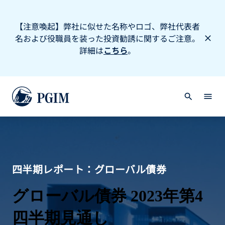
【注意喚起】弊社に似せた名称やロゴ、弊社代表者
名および役職員を装った投資勧誘に関するご注意。
詳細は
こちら
。
四半期レポート：グローバル債券
グローバル債券 2023年第4
四半期見通し