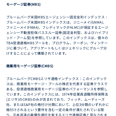
モーゲージ証券
(MBS)
ブルームバーグ米国MBSエージェンシー固定金利インデックス：
ブルームバーグ米国MBSインデックスは、ジニーメイ(GNMA)、
ファニーメイ(FNMA)、フレディマック(FHLMC)が保証するエージ
ェンシー不動産担保パススルー証券(固定金利型、およびハイブリ
ッド・アーム型)を参照しています。このインデックスは、個々の
TBA受渡適格MBSプールを、プログラム、クーポン、ヴィンテー
ジに基づいて、アグリゲートもしくはジェネリックにグループ分
けすることによって構築されています。
商業用モーゲージ証券
(CMBS)
ブルームバーグCMBSエリサ適格インデックス：このインデック
スは、商業用モーゲージ・プールの株式を代表する証券クラスで
ある、投資適格商業用モーゲージ証券のパフォーマンスを参照し
ています。このインデックスには、1974年従業員退職所得保障法
(エリサ)のCMBSのみが含まれており、フィッチ、ムーディーズ
社、またはS&P社の格付け分類において、上位3分類のいずれかに
格付けされるという要件を含む一定の条件が満たされている限
り、元本返済の最優先順位を有するエリサ適格証券と見なされま