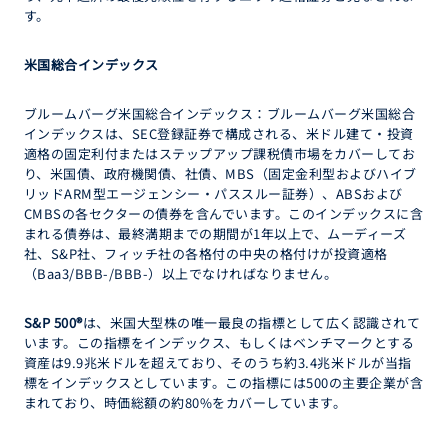
す。
米国総合インデックス
ブルームバーグ米国総合インデックス：ブルームバーグ米国総合
インデックスは、SEC登録証券で構成される、米ドル建て・投資
適格の固定利付またはステップアップ課税債市場をカバーしてお
り、米国債、政府機関債、社債、MBS（固定金利型およびハイブ
リッドARM型エージェンシー・パススルー証券）、ABSおよび
CMBSの各セクターの債券を含んでいます。このインデックスに含
まれる債券は、最終満期までの期間が1年以上で、ムーディーズ
社、S&P社、フィッチ社の各格付の中央の格付けが投資適格
（Baa3/BBB-/BBB-）以上でなければなりません。
S&P 500®
は、米国大型株の唯一最良の指標として広く認識されて
います。この指標をインデックス、もしくはベンチマークとする
資産は9.9兆米ドルを超えており、そのうち約3.4兆米ドルが当指
標をインデックスとしています。この指標には500の主要企業が含
まれており、時価総額の約80%をカバーしています。