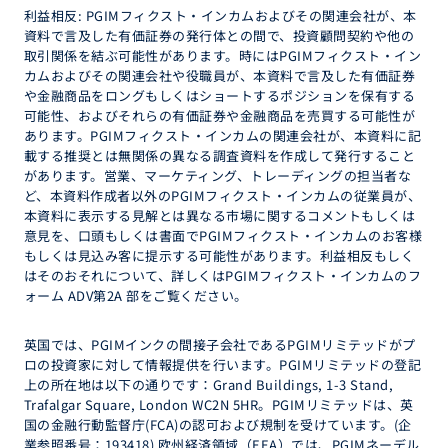
利益相反: PGIMフィクスト・インカムおよびその関連会社が、本
資料で言及した有価証券の発行体との間で、投資顧問契約や他の
取引関係を結ぶ可能性があります。時にはPGIMフィクスト・イン
カムおよびその関連会社や役職員が、本資料で言及した有価証券
や金融商品をロングもしくはショートするポジションを保有する
可能性、およびそれらの有価証券や金融商品を売買する可能性が
あります。PGIMフィクスト・インカムの関連会社が、本資料に記
載する推奨とは無関係の異なる調査資料を作成して発行すること
があります。営業、マーケティング、トレーディングの担当者な
ど、本資料作成者以外のPGIMフィクスト・インカムの従業員が、
本資料に表示する見解とは異なる市場に関するコメントもしくは
意見を、口頭もしくは書面でPGIMフィクスト・インカムのお客様
もしくは見込み客に提示する可能性があります。利益相反もしく
はそのおそれについて、詳しくはPGIMフィクスト・インカムのフ
ォーム ADV第2A 部をご覧ください。
英国では、PGIMインクの間接子会社であるPGIMリミテッドがプ
ロの投資家に対して情報提供を行います。PGIMリミテッドの登記
上の所在地は以下の通りです：Grand Buildings, 1-3 Stand,
Trafalgar Square, London WC2N 5HR。PGIMリミテッドは、英
国の金融行動監督庁(FCA)の認可および規制を受けています。(企
業参照番号：193418) 欧州経済領域（EEA）では、PGIMネーデル