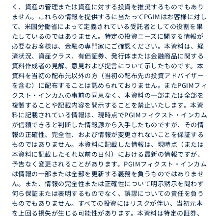
く、資産の管理または資産に対する投資を推奨するものでもあり
ません。これらの情報を提供するに当たってPGIMはお客様に対し
て、米国労働省によって定義されている受託者としての役割を果
たしているのではありません。特定の投資ニーズに関する情報が
必要なお客様は、金融の専門家にご確認ください。本資料は、経
済状況、資産クラス、有価証券、発行体または金融商品に関する
資料作成者の見解、意見および提言について示したものです。本
資料を当初の配布先以外の方（当初の配布先の投資アドバイザー
を含む）に配布することは認められておりません。またPGIMフィ
クスト・インカムの事前の同意なく、本資料の一部または全部を
複製することや記載内容を開示することを禁止いたします。本資
料に記載されている情報は、現時点でPGIMフィクスト・インカム
が信頼できると判断した情報源から入手したものですが、その情
報の正確性、完全性、および情報が変更されないことを保証する
ものではありません。本資料に記載した情報は、現時点（または
本資料に記載したそれ以前の日付）における最新の情報ですが、
予告なく変更されることがあります。PGIMフィクスト・インカム
は情報の一部または全部を更新する義務を負うものではありませ
ん。また、情報の完全性または正確性について明示黙示を問わず
何ら保証または表明するものでなく、誤謬についての責任を負う
ものでもありません。すべての投資にはリスクが伴い、当初元本
を上回る損失が生じる可能性があります。本資料は特定の証券、