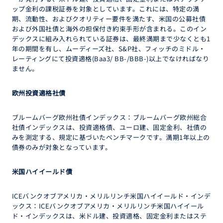
ップ金利の課税証券を対象としています。これには、特定の満
期、流動性、およびクオリティー要件を満たす、米国の公募社債
および外国社債と海外の担保付き約束手形が含まれる。このイン
デックスに組み入れられている証券は、最終満期まで少なくとも1
年の期間を有し、ムーディーズ社、S&P社、フィッチのミドル・
レーティングにて投資適格(Baa3/ BB-/BBB-)以上でなければなり
ません。
欧州投資適格社債
ブルームバーグ欧州社債インデックス：ブルームバーグ欧州総合
社債インデックスは、投資適格債、ユーロ建、固定金利、社債の
みを測定する、規定に基づいたベンチマークです。満期1年以上の
債券のみが対象となっています。
米国ハイイールド債
ICEバンクオブアメリカ・メリルリンチ米国ハイイールド・インデ
ックス：ICEバンクオブアメリカ・メリルリンチ米国ハイイール
ド・インデックスは、米ドル建、投資適格、固定金利またはステ