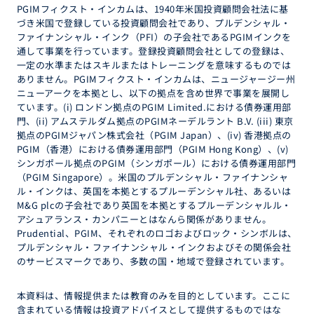
PGIMフィクスト・インカムは、1940年米国投資顧問会社法に基
づき米国で登録している投資顧問会社であり、プルデンシャル・
ファイナンシャル・インク（PFI）の子会社であるPGIMインクを
通して事業を行っています。登録投資顧問会社としての登録は、
一定の水準またはスキルまたはトレーニングを意味するものでは
ありません。PGIMフィクスト・インカムは、ニュージャージー州
ニューアークを本拠とし、以下の拠点を含め世界で事業を展開し
ています。(i) ロンドン拠点のPGIM Limited.における債券運用部
門、(ii) アムステルダム拠点のPGIMネーデルラント B.V. (iii) 東京
拠点のPGIMジャパン株式会社（PGIM Japan）、(iv) 香港拠点の
PGIM（香港）における債券運用部門（PGIM Hong Kong）、(v)
シンガポール拠点のPGIM（シンガポール）における債券運用部門
（PGIM Singapore）。米国のプルデンシャル・ファイナンシャ
ル・インクは、英国を本拠とするプルーデンシャル社、あるいは
M&G plcの子会社であり英国を本拠とするプルーデンシャルル・
アシュアランス・カンパニーとはなんら関係がありません。
Prudential、PGIM、それぞれのロゴおよびロック・シンボルは、
プルデンシャル・ファイナンシャル・インクおよびその関係会社
のサービスマークであり、多数の国・地域で登録されています。
本資料は、情報提供または教育のみを目的としています。ここに
含まれている情報は投資アドバイスとして提供するものではな