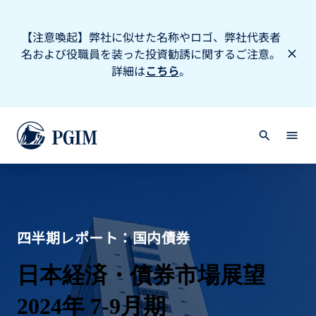
【注意喚起】弊社に似せた名称やロゴ、弊社代表者
名および役職員を装った投資勧誘に関するご注意。
詳細は
こちら
。
四半期レポート：国内債券
日本経済・債券市場展望
2024年 7-9月期