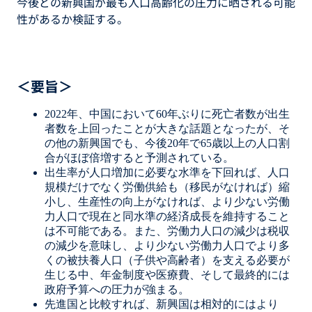
今後どの新興国が最も人口高齢化の圧力に晒される可能
性があるか検証する。
＜要旨＞
2022年、中国において60年ぶりに死亡者数が出生
者数を上回ったことが大きな話題となったが、そ
の他の新興国でも、今後20年で65歳以上の人口割
合がほぼ倍増すると予測されている。
出生率が人口増加に必要な水準を下回れば、人口
規模だけでなく労働供給も（移民がなければ）縮
小し、生産性の向上がなければ、より少ない労働
力人口で現在と同水準の経済成長を維持すること
は不可能である。また、労働力人口の減少は税収
の減少を意味し、より少ない労働力人口でより多
くの被扶養人口（子供や高齢者）を支える必要が
生じる中、年金制度や医療費、そして最終的には
政府予算への圧力が強まる。
先進国と比較すれば、新興国は相対的にはより