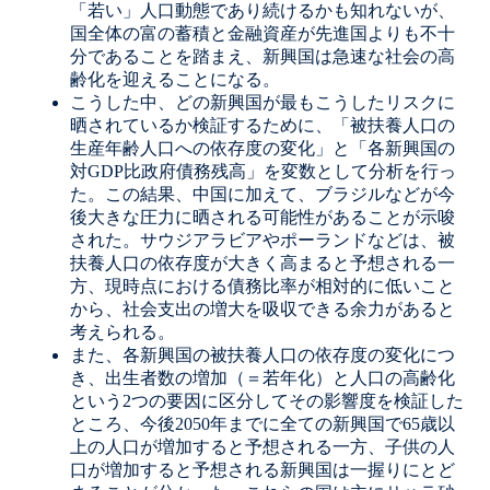
「若い」人口動態であり続けるかも知れないが、
国全体の富の蓄積と金融資産が先進国よりも不十
分であることを踏まえ、新興国は急速な社会の高
齢化を迎えることになる。
こうした中、どの新興国が最もこうしたリスクに
晒されているか検証するために、「被扶養人口の
生産年齢人口への依存度の変化」と「各新興国の
対GDP比政府債務残高」を変数として分析を行っ
た。この結果、中国に加えて、ブラジルなどが今
後大きな圧力に晒される可能性があることが示唆
された。サウジアラビアやポーランドなどは、被
扶養人口の依存度が大きく高まると予想される一
方、現時点における債務比率が相対的に低いこと
から、社会支出の増大を吸収できる余力があると
考えられる。
また、各新興国の被扶養人口の依存度の変化につ
き、出生者数の増加（＝若年化）と人口の高齢化
という2つの要因に区分してその影響度を検証した
ところ、今後2050年までに全ての新興国で65歳以
上の人口が増加すると予想される一方、子供の人
口が増加すると予想される新興国は一握りにとど