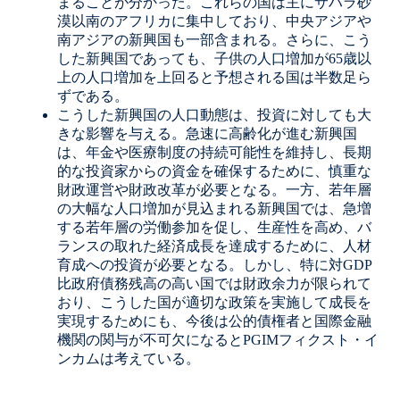
まることが分かった。これらの国は主にサハラ砂
漠以南のアフリカに集中しており、中央アジアや
南アジアの新興国も一部含まれる。さらに、こう
した新興国であっても、子供の人口増加が65歳以
上の人口増加を上回ると予想される国は半数足ら
ずである。
こうした新興国の人口動態は、投資に対しても大
きな影響を与える。急速に高齢化が進む新興国
は、年金や医療制度の持続可能性を維持し、長期
的な投資家からの資金を確保するために、慎重な
財政運営や財政改革が必要となる。一方、若年層
の大幅な人口増加が見込まれる新興国では、急増
する若年層の労働参加を促し、生産性を高め、バ
ランスの取れた経済成長を達成するために、人材
育成への投資が必要となる。しかし、特に対GDP
比政府債務残高の高い国では財政余力が限られて
おり、こうした国が適切な政策を実施して成長を
実現するためにも、今後は公的債権者と国際金融
機関の関与が不可欠になるとPGIMフィクスト・イ
ンカムは考えている。