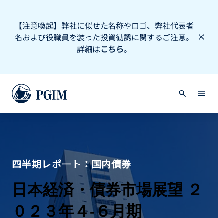
【注意喚起】弊社に似せた名称やロゴ、弊社代表者
名および役職員を装った投資勧誘に関するご注意。
詳細は
こちら
。
四半期レポート：国内債券
日本経済・債券市場展望 ２
０２３年４-６月期