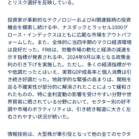
とリスク選好を反映している。
投資家が革新的なテクノロジーおよびAI関連銘柄の投資
機会を模索し続ける中、ナスダックとラッセル1000グ
ロース・インデックスはともに広範な市場をアウトパフ
ォームした。また、全体的に当四半期のマクロ経済環境
は良好だった。FRBは、労働市場の軟化と経済の減速を
示す指標が発表される中、2024年9月以来となる政策金
利の引き下げを実施した。ただし、多くの経済指標がや
や低調だったとはいえ、実質GDP成長率と個人消費は引
き続き好調だった。地政学的な緊張の高まりは、関税を
巡る不確実性が部分的に解消されたことによって緩和さ
れたものの、特に金利変動の影響を受けやすい分野や世
界貿易に晒されている分野において、セクター別の好不
調や市場のボラティリティは、引き続き報道に大きく左
右されやすい状況が続いた。
情報技術は、大型株が牽引役となって他の全てのセクタ