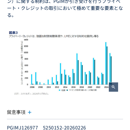
ン）に関する制約は、PGIMが引き受けを行うプライベ
ート・クレジットの取引において極めて重要な要素とな
る。
zoom_in
add
留意事項
PGIMJ126977 5250152-20260226