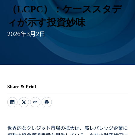
（LCPC）：ケーススタデ
ィが示す投資妙味
2026年3月2日
Share & Print
link
print
世界的なクレジット市場の拡大は、高レバレッジ企業に