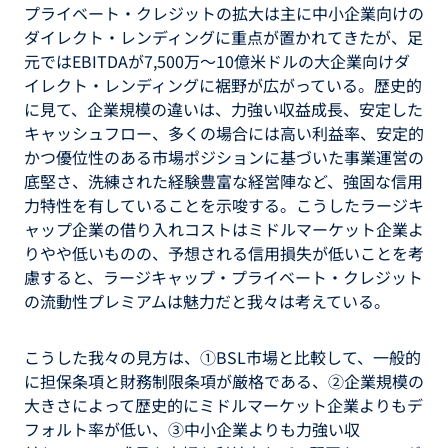
プライベート・クレジットの拡大は主に中小企業向けの
ダイレクト・レンディングに重点が置かれてきたが、足
元ではEBITDAが7,500万～10億米ドルの大企業向けダ
イレクト・レンディングに裾野が広がっている。歴史的
に見て、企業規模の違いは、力強い収益成長、安定した
キャッシュフロー、多くの場合には高い利益率、安定的
かつ優位性のある市場ポジションに基づいた事業運営の
底堅さ、洗練された経験豊富な経営陣など、強固な信用
力特性を有していることを示唆する。こうしたラージキ
ャップ企業の借り入れコストはミドルマーケット企業よ
りやや低いものの、予想される信用損失が低いことを考
慮すると、ラージキャップ・プライベート・クレジット
の流動性プレミアムは魅力だと我々は考えている。
こうした我々の見方は、①BSL市場と比較して、一般的
に担保条項と財務制限条項が厳格である、②企業規模の
大きさによって歴史的にミドルマーケット企業よりもデ
フォルト率が低い、③中小企業よりも力強い収