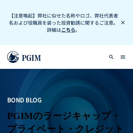
【注意喚起】弊社に似せた名称やロゴ、弊社代表者
名および役職員を装った投資勧誘に関するご注意。
詳細は
こちら
。
BOND BLOG
PGIMのラージキャップ・
プライベート・クレジット