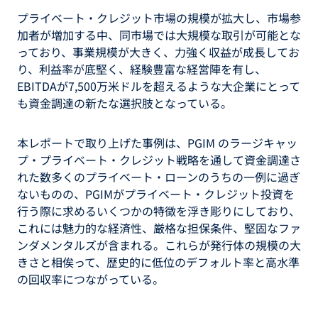
プライベート・クレジット市場の規模が拡大し、市場参
加者が増加する中、同市場では大規模な取引が可能とな
っており、事業規模が大きく、力強く収益が成長してお
り、利益率が底堅く、経験豊富な経営陣を有し、
EBITDAが7,500万米ドルを超えるような大企業にとって
も資金調達の新たな選択肢となっている。
本レポートで取り上げた事例は、PGIM のラージキャッ
プ・プライベート・クレジット戦略を通して資金調達さ
れた数多くのプライベート・ローンのうちの一例に過ぎ
ないものの、PGIMがプライベート・クレジット投資を
行う際に求めるいくつかの特徴を浮き彫りにしており、
これには魅力的な経済性、厳格な担保条件、堅固なファ
ンダメンタルズが含まれる。これらが発行体の規模の大
きさと相俟って、歴史的に低位のデフォルト率と高水準
の回収率につながっている。