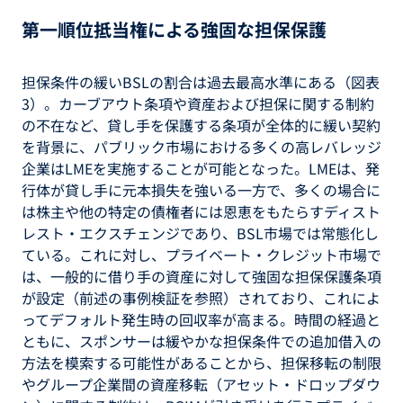
第一順位抵当権による強固な担保保護
担保条件の緩いBSLの割合は過去最高水準にある（図表
3）。カーブアウト条項や資産および担保に関する制約
の不在など、貸し手を保護する条項が全体的に緩い契約
を背景に、パブリック市場における多くの高レバレッジ
企業はLMEを実施することが可能となった。LMEは、発
行体が貸し手に元本損失を強いる一方で、多くの場合に
は株主や他の特定の債権者には恩恵をもたらすディスト
レスト・エクスチェンジであり、BSL市場では常態化し
ている。これに対し、プライベート・クレジット市場で
は、一般的に借り手の資産に対して強固な担保保護条項
が設定（前述の事例検証を参照）されており、これによ
ってデフォルト発生時の回収率が高まる。時間の経過と
ともに、スポンサーは緩やかな担保条件での追加借入の
方法を模索する可能性があることから、担保移転の制限
やグループ企業間の資産移転（アセット・ドロップダウ