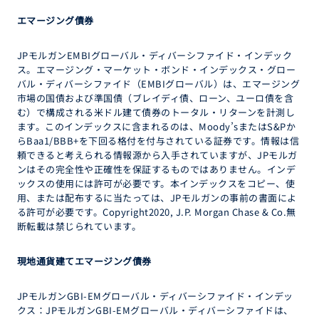
エマージング債券
JPモルガンEMBIグローバル・ディバーシファイド・インデック
ス。エマージング・マーケット・ボンド・インデックス・グロー
バル・ディバーシファイド（EMBIグローバル）は、エマージング
市場の国債および準国債（ブレイディ債、ローン、ユーロ債を含
む）で構成される米ドル建て債券のトータル・リターンを計測し
ます。このインデックスに含まれるのは、Moody’sまたはS&Pか
らBaa1/BBB+を下回る格付を付与されている証券です。情報は信
頼できると考えられる情報源から入手されていますが、JPモルガ
ンはその完全性や正確性を保証するものではありません。インデ
ックスの使用には許可が必要です。本インデックスをコピー、使
用、または配布するに当たっては、JPモルガンの事前の書面によ
る許可が必要です。Copyright2020, J.P. Morgan Chase & Co.無
断転載は禁じられています。
現地通貨建てエマージング債券
JPモルガンGBI-EMグローバル・ディバーシファイド・インデッ
クス：JPモルガンGBI-EMグローバル・ディバーシファイドは、