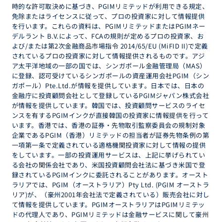
時的な許可取決めに基づき、PGIMリミテッドが利用できる規定、
免除またはライセンスに従って、プロの投資家に対して情報提供
を行います。これらの資料は、PGIMリミテッドまたはPGIMネー
デルラント B.V.によって、FCAの規則が定めるプロの投資家、お
よび/または第2次金融商品市場指令 2014/65/EU (MiFID II)で定義
されているプロの投資家に対して情報提供されるものです。アジ
ア太平洋地域の一部の国では、シンガポール金融管理局（MAS）
に登録、認可受けているシンガポールの資産運用会社PGIM（シン
ガポール）Pte.Ltd.が情報を提供しています。日本では、日本の
金融庁に投資顧問会社として登録しているPGIMジャパン株式会社
が情報を提供しています。韓国では、投資顧問サービスのライセ
ンスを有するPGIMインクが直接韓国の投資家に情報提供を行って
います。香港では、香港の証券・先物取引監察委員会の規制対象
企業であるPGIM（香港）リミテッドの担当者が証券先物条例の第
一項第一条で定義されている適格機関投資家に対して情報の提供
をしています。一部の投資運用サービスは、上記に挙げられてい
る会社の関係会社であり、米国投資顧問会社法に基づき米国で登
録されているPGIMインクに委託されることがあります。オースト
ラリアでは、PGIM（オーストラリア）Pty Ltd. (PGIM オーストラ
リア)が、（豪州2001年会社法で定義されている）販売会社に対し
て情報を提供しています。PGIMオーストラリアはPGIMリミテッ
ドの代理人であり、PGIMリミテッドは金融サービスに関して豪州