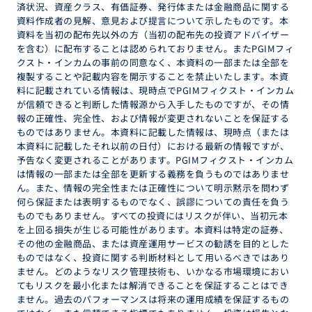
済状況、資産クラス、有価証券、発行体または金融商品に関する
資料作成者の見解、意見および提言について示したものです。本
資料を当初の配布先以外の方（当初の配布先の投資アドバイザー
を含む）に配布することは認められておりません。またPGIMフィ
クスト・インカムの事前の同意なく、本資料の一部または全部を
複製することや記載内容を開示することを禁止いたします。本資
料に記載されている情報は、現時点でPGIMフィクスト・インカム
が信頼できると判断した情報源から入手したものですが、その情
報の正確性、完全性、および情報が変更されないことを保証する
ものではありません。本資料に記載した情報は、現時点（または
本資料に記載したそれ以前の日付）における最新の情報ですが、
予告なく変更されることがあります。PGIMフィクスト・インカム
は情報の一部または全部を更新する義務を負うものではありませ
ん。また、情報の完全性または正確性について明示黙示を問わず
何ら保証または表明するものでなく、誤謬についての責任を負う
ものでもありません。すべての投資にはリスクが伴い、当初元本
を上回る損失が生じる可能性があります。本資料は特定の証券、
その他の金融商品、または資産運用サービスの勧誘を目的とした
ものではなく、投資に関する判断材料として用いるべきではあり
ません。どのようなリスク管理技術も、いかなる市場環境におい
てもリスクを最小化または解消できることを保証することはでき
ません。過去のパフォーマンスは将来の運用成績を保証するもの