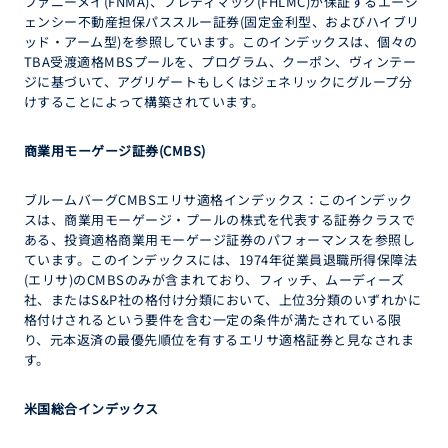
ファニーメイ(FNMA)、フレディマック(FHLMC)が保証するエージ
ェンシー不動産担保パススルー証券(固定金利型、およびハイブリ
ッド・アーム型)を参照しています。このインデックスは、個々の
TBA受渡適格MBSプールを、プログラム、クーポン、ヴィンテー
ジに基づいて、アグリゲートもしくはジェネリックにグループ分
けすることによって構築されています。
商業用モーゲージ証券
(CMBS)
ブルームバーグCMBSエリサ適格インデックス：このインデック
スは、商業用モーゲージ・プールの株式を代表する証券クラスで
ある、投資適格商業用モーゲージ証券のパフォーマンスを参照し
ています。このインデックスには、1974年従業員退職所得保障法
(エリサ)のCMBSのみが含まれており、フィッチ、ムーディーズ
社、またはS&P社の格付け分類において、上位3分類のいずれかに
格付けされるという要件を含む一定の条件が満たされている限
り、元本返済の最優先順位を有するエリサ適格証券と見なされま
す。
米国総合インデックス