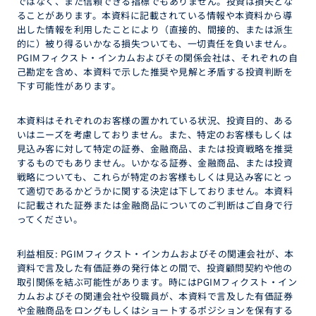
ではなく、また信頼できる指標でもありません。投資は損失とな
ることがあります。本資料に記載されている情報や本資料から導
出した情報を利用したことにより（直接的、間接的、または派生
的に）被り得るいかなる損失ついても、一切責任を負いません。
PGIMフィクスト・インカムおよびその関係会社は、それぞれの自
己勘定を含め、本資料で示した推奨や見解と矛盾する投資判断を
下す可能性があります。
本資料はそれぞれのお客様の置かれている状況、投資目的、ある
いはニーズを考慮しておりません。また、特定のお客様もしくは
見込み客に対して特定の証券、金融商品、または投資戦略を推奨
するものでもありません。いかなる証券、金融商品、または投資
戦略についても、これらが特定のお客様もしくは見込み客にとっ
て適切であるかどうかに関する決定は下しておりません。本資料
に記載された証券または金融商品についてのご判断はご自身で行
ってください。
利益相反: PGIMフィクスト・インカムおよびその関連会社が、本
資料で言及した有価証券の発行体との間で、投資顧問契約や他の
取引関係を結ぶ可能性があります。時にはPGIMフィクスト・イン
カムおよびその関連会社や役職員が、本資料で言及した有価証券
や金融商品をロングもしくはショートするポジションを保有する