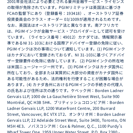
2001年会社法により必要とされる豪州金融サービス・ライセンス
の取得が免除されています。PGIMリミテッドは英国法に基づき
FCAの監督下にあり（登録番号：193418）、オーストラリア証券
投資委員会のクラス・オーダー 03/1009が適用されるためです。
なお、英国法はオーストラリア法と異なります。南アフリカで
は、PGIMインクが金融サービス・プロバイダーとして認可を受け
ています。（ライセンス番号：49012）カナダでは、情報開示基
準であるNI 31-103における国際アドバイザー登録の免除に従い、
PGIMインクは次の事項について通知しています。(1) PGIMインク
はカナダにおいて登録されておらず、NI 31-103に基づくアドバイ
ザー登録要件の免除に依存しています。 (2) PGIMインクの所在地
は米国ニュージャージー州です。 (3) PGIMインクはカナダ国外に
所在しており、全部または実質的に大部分の資産がカナダ国外に
ある可能性があるため、法的権利を行使することが困難な場合が
あります。(4) カナダ各州におけるPGIMインクの手続きの代理人
の氏名および住所は次の通りです。ケベック州：Borden Ladner
Gervais LLP, 1000 de La Gauchetière Street West, Suite 900
Montréal, QC H3B 5H4、ブリティッシュコロンビア州：Borden
Ladner Gervais LLP, 1200 Waterfront Centre, 200 Burrard
Street, Vancouver, BC V7X 1T2、オンタリオ州：Borden Ladner
Gervais LLP, 22 Adelaide Street West, Suite 3400, Toronto, ON
M5H 4E3、ノバスコシア州：Cox & Palmer, Q.C., 1100 Purdy’s
Wharf Tower One, 1959 Upper Water Street, P.O. Box 2380 -