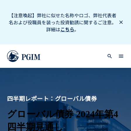
【注意喚起】弊社に似せた名称やロゴ、弊社代表者
名および役職員を装った投資勧誘に関するご注意。
詳細は
こちら
。
四半期レポート：グローバル債券
グローバル債券 2024年第4
四半期見通し