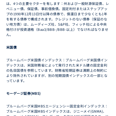
は、4つの主要セクターを有します：州および一般財源保証債、レ
ベニュー債、保証債、事前借換債。固定利付またはステップアッ
プの1990年12月13日付以降の債券で、償還日まで少なくとも1年
を有する債券で構成されます。クレジットのない債券（保証のな
い地方債）は、ムーディーズ社、S&P社、フィッチ社による中央
格付けが投資適格（Baa3/BBB-/BBB-以上）でなければなりませ
ん。
米国債
ブルームバーグ米国債インデックス：ブルームバーグ米国債イン
デックスは、米国財務省によって発行された米ドル建の固定金利
の名目国債を参照しています。財務省短期証券は満期上の制約に
より除外されていますが、別の短期国債インデックスの一部とな
っています。
モーゲージ証券
(MBS)
ブルームバーグ米国MBSエージェンシー固定金利インデックス：
ブルームバーグ米国MBSインデックスは、ジニーメイ(GNMA)、