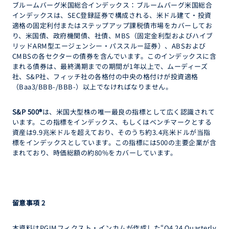
ブルームバーグ米国総合インデックス：ブルームバーグ米国総合
インデックスは、SEC登録証券で構成される、米ドル建て・投資
適格の固定利付またはステップアップ課税債市場をカバーしてお
り、米国債、政府機関債、社債、MBS（固定金利型およびハイブ
リッドARM型エージェンシー・パススルー証券）、ABSおよび
CMBSの各セクターの債券を含んでいます。このインデックスに含
まれる債券は、最終満期までの期間が1年以上で、ムーディーズ
社、S&P社、フィッチ社の各格付の中央の格付けが投資適格
（Baa3/BBB-/BBB-）以上でなければなりません。
S&P 500®
は、米国大型株の唯一最良の指標として広く認識されて
います。この指標をインデックス、もしくはベンチマークとする
資産は9.9兆米ドルを超えており、そのうち約3.4兆米ドルが当指
標をインデックスとしています。この指標には500の主要企業が含
まれており、時価総額の約80%をカバーしています。
留意事項
2
本資料はPGIMフィクスト・インカムが作成した“Q4 24 Quarterly