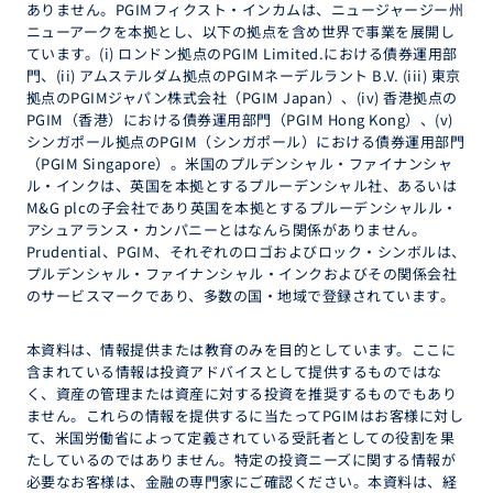
ありません。PGIMフィクスト・インカムは、ニュージャージー州
ニューアークを本拠とし、以下の拠点を含め世界で事業を展開し
ています。(i) ロンドン拠点のPGIM Limited.における債券運用部
門、(ii) アムステルダム拠点のPGIMネーデルラント B.V. (iii) 東京
拠点のPGIMジャパン株式会社（PGIM Japan）、(iv) 香港拠点の
PGIM（香港）における債券運用部門（PGIM Hong Kong）、(v)
シンガポール拠点のPGIM（シンガポール）における債券運用部門
（PGIM Singapore）。米国のプルデンシャル・ファイナンシャ
ル・インクは、英国を本拠とするプルーデンシャル社、あるいは
M&G plcの子会社であり英国を本拠とするプルーデンシャルル・
アシュアランス・カンパニーとはなんら関係がありません。
Prudential、PGIM、それぞれのロゴおよびロック・シンボルは、
プルデンシャル・ファイナンシャル・インクおよびその関係会社
のサービスマークであり、多数の国・地域で登録されています。
本資料は、情報提供または教育のみを目的としています。ここに
含まれている情報は投資アドバイスとして提供するものではな
く、資産の管理または資産に対する投資を推奨するものでもあり
ません。これらの情報を提供するに当たってPGIMはお客様に対し
て、米国労働省によって定義されている受託者としての役割を果
たしているのではありません。特定の投資ニーズに関する情報が
必要なお客様は、金融の専門家にご確認ください。本資料は、経