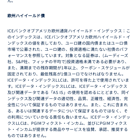
ん。
欧州ハイイールド債
ICEバンクオブアメリカ欧州通貨ハイイールド・インデックス：こ
のインデックスは、ICEバンクオブアメリカ欧州ハイイールド・イ
ンデックスの値を表しており、ユーロ建の国内債またはユーロ債
市場で公募された、ユーロ建の、投資適格に満たない社債のパフ
ォーマンスを参照しています。対象となる証券は、(ムーディーズ
社、S&P社、フィッチの平均で)投資適格未満である必要があり、
また、満期までの残存期間が1年以上、クーポン・スケジュールが
固定されており、最低残高が1億ユーロでなければなりません。
ICEデータ・インデックスLLCは、許可を得た上で使用されていま
す。ICEデータ・インデックスLLCは、ICEデータ・インデックス
及び関連データである「AS IS」の使用を認めるにとどまり、同イ
ンデックス及び関連データの適切性、品質、正確性、経済性、完
全性について保証するものではありません。また、これに含まれ
る、あるいは関連するデータについて保証するものではなく、そ
の利用についていかなる責任も負いません。ICEデータ・インデッ
クスLLCは、PGIMフィクスト・インカム、並びにPGIMフィクス
ト・インカムが提供する商品やサービスを協賛、承認、推奨する
ものではありません。