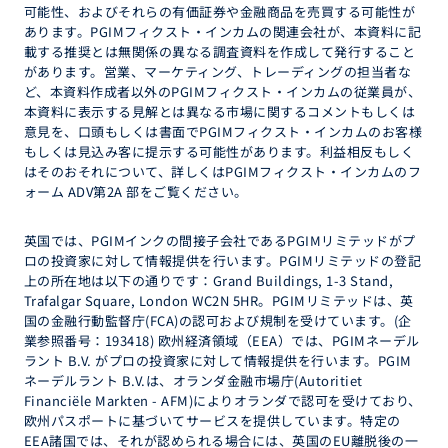
可能性、およびそれらの有価証券や金融商品を売買する可能性が
あります。PGIMフィクスト・インカムの関連会社が、本資料に記
載する推奨とは無関係の異なる調査資料を作成して発行すること
があります。営業、マーケティング、トレーディングの担当者な
ど、本資料作成者以外のPGIMフィクスト・インカムの従業員が、
本資料に表示する見解とは異なる市場に関するコメントもしくは
意見を、口頭もしくは書面でPGIMフィクスト・インカムのお客様
もしくは見込み客に提示する可能性があります。利益相反もしく
はそのおそれについて、詳しくはPGIMフィクスト・インカムのフ
ォーム ADV第2A 部をご覧ください。
英国では、PGIMインクの間接子会社であるPGIMリミテッドがプ
ロの投資家に対して情報提供を行います。PGIMリミテッドの登記
上の所在地は以下の通りです：Grand Buildings, 1-3 Stand,
Trafalgar Square, London WC2N 5HR。PGIMリミテッドは、英
国の金融行動監督庁(FCA)の認可および規制を受けています。(企
業参照番号：193418) 欧州経済領域（EEA）では、PGIMネーデル
ラント B.V. がプロの投資家に対して情報提供を行います。PGIM
ネーデルラント B.V.は、オランダ金融市場庁(Autoritiet
Financiële Markten - AFM)によりオランダで認可を受けており、
欧州パスポートに基づいてサービスを提供しています。特定の
EEA諸国では、それが認められる場合には、英国のEU離脱後の一