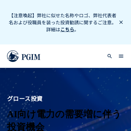
【注意喚起】弊社に似せた名称やロゴ、弊社代表者
名および役職員を装った投資勧誘に関するご注意。
詳細は
こちら
。
グロース投資
AI向け電力の需要増に伴う
投資機会