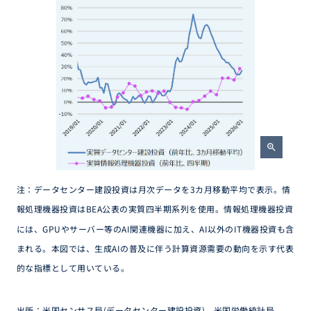
zoom_in
注：データセンター建設投資は月次データを3カ月移動平均で表示。情
報処理機器投資はBEA公表の実質四半期系列を使用。情報処理機器投資
には、GPUやサーバー等のAI関連機器に加え、AI以外のIT機器投資も含
まれる。本図では、生成AIの普及に伴う計算資源需要の動向を示す代表
的な指標として用いている。
出所：米国センサス局(データセンター建設投資)、米国労働統計局