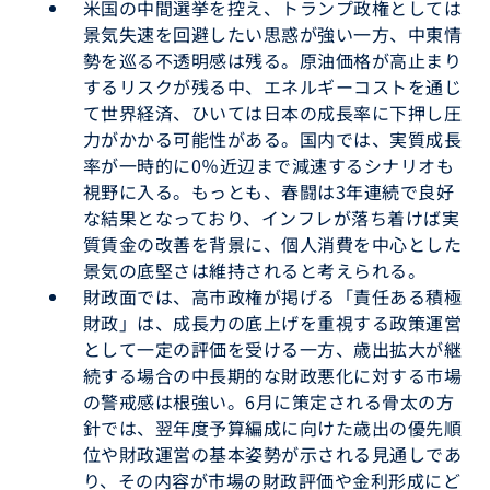
米国の中間選挙を控え、トランプ政権としては
景気失速を回避したい思惑が強い一方、中東情
勢を巡る不透明感は残る。原油価格が高止まり
するリスクが残る中、エネルギーコストを通じ
て世界経済、ひいては日本の成長率に下押し圧
力がかかる可能性がある。国内では、実質成長
率が一時的に0％近辺まで減速するシナリオも
視野に入る。もっとも、春闘は3年連続で良好
な結果となっており、インフレが落ち着けば実
質賃金の改善を背景に、個人消費を中心とした
景気の底堅さは維持されると考えられる。
財政面では、高市政権が掲げる「責任ある積極
財政」は、成長力の底上げを重視する政策運営
として一定の評価を受ける一方、歳出拡大が継
続する場合の中長期的な財政悪化に対する市場
の警戒感は根強い。6月に策定される骨太の方
針では、翌年度予算編成に向けた歳出の優先順
位や財政運営の基本姿勢が示される見通しであ
り、その内容が市場の財政評価や金利形成にど