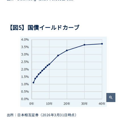
【図5】国債イールドカーブ
zoom_in
出所：日本相互証券（2026年3月31日時点）