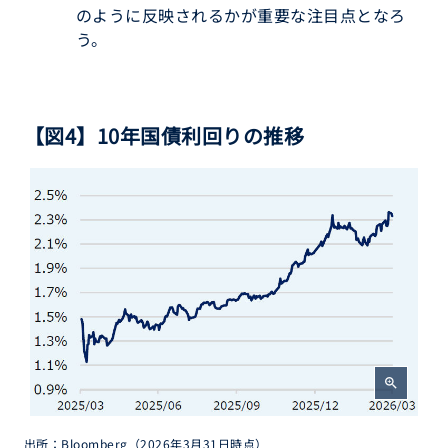
のように反映されるかが重要な注目点となろ
う。
【図4】10年国債利回りの推移
zoom_in
出所：Bloomberg（2026年3月31日時点）