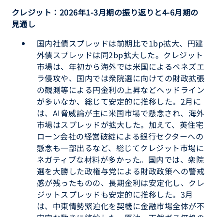
クレジット：2026年1-3月期の振り返りと4-6月期の
見通し
国内社債スプレッドは前期比で1bp拡大、円建
外債スプレッドは同2bp拡大した。クレジット
市場は、年初から海外では米国によるベネズエ
ラ侵攻や、国内では衆院選に向けての財政拡張
の観測等による円金利の上昇などヘッドライン
が多いなか、総じて安定的に推移した。2月に
は、AI脅威論が主に米国市場で懸念され、海外
市場はスプレッドが拡大した。加えて、英住宅
ローン会社の経営破綻による銀行セクターへの
懸念も一部出るなど、総じてクレジット市場に
ネガティブな材料が多かった。国内では、衆院
選を大勝した政権与党による財政政策への警戒
感が残ったものの、長期金利は安定化し、クレ
ジットスプレッドも安定的に推移した。3月
は、中東情勢緊迫化を契機に金融市場全体が不