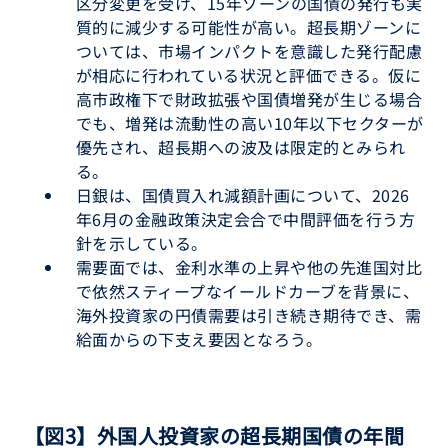
区分変更を受け、15年ゾーンの国債の発行も実
質的に減少する可能性が高い。超長期ゾーンに
ついては、市場インパクトを意識した発行配慮
が相応に行われている状況と評価できる。仮に
高市政権下で財政拡張や国債増発が生じる場合
でも、増発は流動性の高い10年以下セクターが
優先され、超長期への波及は限定的とみられ
る。
日銀は、国債買入れ減額計画について、2026
年6月の金融政策決定会合で中間評価を行う方
針を示している。
需要面では、金利水準の上昇や他の先進国対比
で依然スティープなイールドカーブを背景に、
海外投資家の円債需要は引き続き期待でき、需
給面からの下支え要因となろう。
【図3】外国人投資家の超長期国債の年間