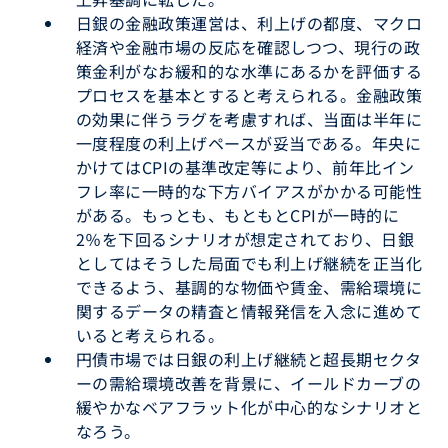
日銀の金融政策運営は、利上げの都度、マクロ
経済や金融市場の反応を確認しつつ、現行の政
策金利がなお緩和的な水準にあるかを評価する
プロセスを基本とすると考えられる。金融政策
の効果に伴うラグを考慮すれば、当面は半年に
一度程度の利上げペースが妥当である。年央に
かけてはCPIの基準改定等により、前年比イン
フレ率に一時的な下方バイアスがかかる可能性
がある。もっとも、もともとCPIが一時的に
2％を下回るシナリオが想定されており、日銀
としてはそうした局面でも利上げ継続を正当化
できるよう、基調的な物価や賃金、需給環境に
関するデータの精査と情報発信を入念に進めて
いると考えられる。
円債市場では日銀の利上げ継続と超長期セクタ
ーの需給環境改善を背景に、イールドカーブの
緩やかなベアフラット化が中心的なシナリオと
なろう。