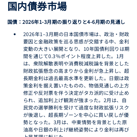
国内債券市場
国債：2026年1-3月期の振り返りと4-6月期の見通し
2026年1–3月期の日本国債市場は、政治・財政
要因と金融政策を巡る思惑が交錯する中、金利
変動の大きい展開となり、10年国債利回りは期
間を通じて0.3％ポイント程度上昇した。1月
は、衆院解散表明や消費税減税論を背景とした
財政拡張懸念の高まりから金利が急上昇し、超
長期金利は過去最高水準を更新した。日銀は政
策金利を据え置いたものの、物価見通しの上方
修正や反対票を伴う決定がタカ派的に受け止め
られ、追加利上げ観測が強まった。2月は、自
民党の選挙勝利を受けて過度な財政拡張リスク
が後退し、超長期ゾーンを中心に買い戻しが優
勢となった。3月は、中東情勢を背景とした原
油高や日銀の利上げ継続姿勢により金利は再び
上昇基調に転じた。