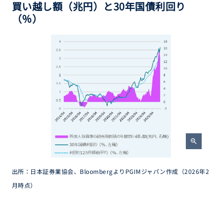
買い越し額（兆円）と30年国債利回り
（％）
zoom_in
出所：日本証券業協会、BloombergよりPGIMジャパン作成（2026年2
月時点）