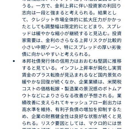
うる。一方で、金利上昇に伴い投資家の利回り
志向は一段と強まると考えられる。結果とし
て、クレジット市場全体的に拡大圧力がかかっ
たとしても調整幅は限定的にとどまり、スプレ
ッドは緩やかな縮小が継続すると見込む。投資
家需要は、金利のさらなる上昇リスクが比較的
小さい中期ゾーン、特にスプレッドの厚い劣後
債に向かいやすいと考えられる。
本邦社債発行体の信用力はおおむね堅調に推移
すると見ている。インフレ上昇率が鈍化し実質
賃金のプラス転換が見込まれるなど国内景気の
緩やかな回復が続くなか、企業業績は、米関税
コストの価格転嫁・製造業の景況感のボトムア
ウトなどによりさらなる改善が予想される。業
績改善に支えられてキャッシュフロー創出力は
高水準を維持、有利子負債の増加を抑制するた
め、企業の財務健全性は良好な状態が続くと見
られる。リスク要因としては、マクロ的には世