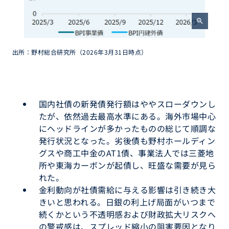
zoom_in
出所：野村総合研究所（2026年3月31日時点）
国内社債の新発債発行額はややスローダウンし
たが、依然過去最高水準にある。海外市場中心
にヘッドラインが多かったものの総じて順調な
発行状況となった。劣後債も野村ホールディン
グスや商工中金のAT1債、事業法人では三菱地
所や東海カーボンが起債し、旺盛な需要が見ら
れた。
金利動向が社債需給に与える影響は引き続き大
きいと思われる。日銀の利上げ局面がいつまで
続くかという不透明感および財政拡大リスクへ
の警戒感は、スプレッド縮小の阻害要因となり