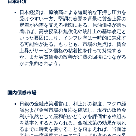
日本経済
日本経済は、原油高による短期的な下押し圧力を
受けやすい一方、堅調な春闘を背景に賃金上昇の
定着が内需を支える構図にある。原油価格が落ち
着けば、高校授業料無償化や統計上の基準改定と
いった要因により、インフレ率は一時的に鈍化す
る可能性がある。もっとも、市場の焦点は、賃金
上昇がサービス価格の粘着性を伴って持続する
か、また実質賃金の改善が消費の回復につながる
かに集約されよう。
国内債券市場
日銀の金融政策運営は、利上げの都度、マクロ経
済および金融市場の反応を確認し、現行の政策金
利が依然として緩和的かどうかを評価する枠組み
を基本とするとみられる。金融政策の効果が表れ
るまでに時間を要することを踏まえれば、当面は
半年に一度程度のペースで利上げを進めるのが妥