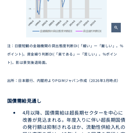
zoom_in
注：日銀短観の金融機関の貸出態度判断DI(「緩い」ー「厳しい」。%
ポイント)。資金繰り判断DI(「楽である」ー「苦しい」。%ポイン
ト)。影は景気後退局面。
出所：日本銀行、内閣府よりPGIMジャパン作成（2026年3月時点）
国債需給見通し
4月以降、国債需給は超長期セクターを中心に
改善が見込まれる。年度入りに伴い超長期国債
の発行額は抑制されるほか、流動性供給入札の