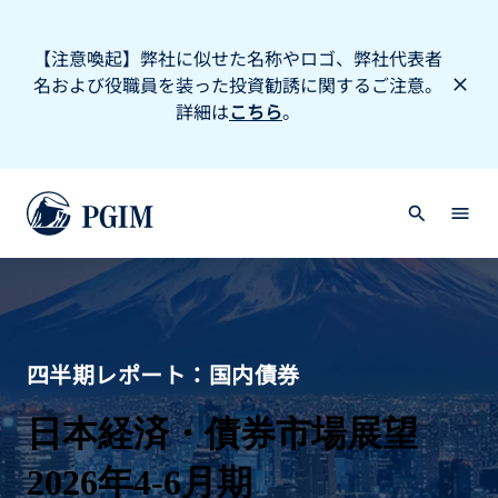
【注意喚起】弊社に似せた名称やロゴ、弊社代表者
名および役職員を装った投資勧誘に関するご注意。
詳細は
こちら
。
四半期レポート：国内債券
日本経済・債券市場展望
2026年4-6月期